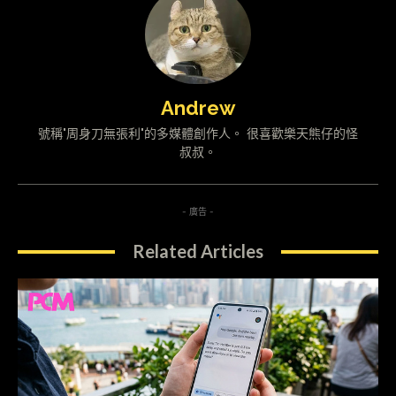
Andrew
號稱"周身刀無張利"的多媒體創作人。 很喜歡樂天熊仔的怪
叔叔。
- 廣告 -
Related Articles