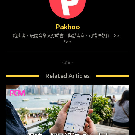
Pakhoo
跑步者，玩開音樂又好睇書。動靜皆宜，可惜唔靚仔... So _
Sad
- 廣告 -
Related Articles