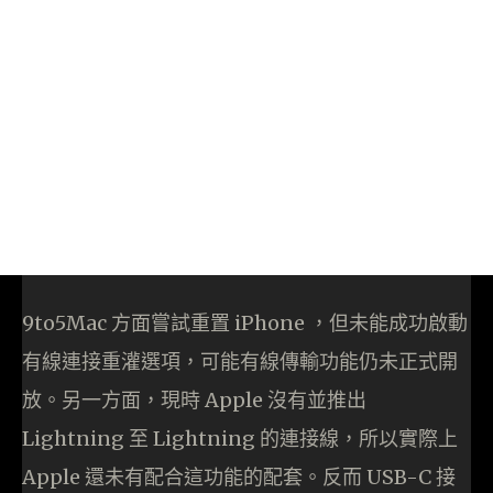
9to5Mac 方面嘗試重置 iPhone ，但未能成功啟動
有線連接重灌選項，可能有線傳輸功能仍未正式開
放。另一方面，現時 Apple 沒有並推出
Lightning 至 Lightning 的連接線，所以實際上
Apple 還未有配合這功能的配套。反而 USB-C 接