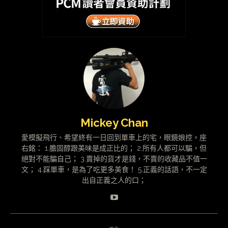
Mickey Chan
愛模擬飛行、希望終有一日回到單車上的宅，眼鏡娘控。座
右銘： 1.膽固醇跟美味是成正比的； 2.所有人都可以騙，但
絕對不能騙自己； 3.賣掉的貨才是錢，不賣的收藏品不值一
文； 4.踩單車，是為了吃更多美食！ 5.正義的話語，不一定
出自正義之人的口；