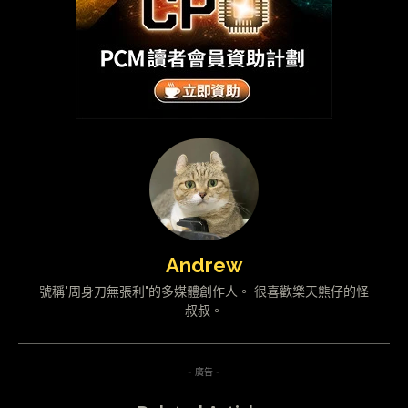
Andrew
號稱"周身刀無張利"的多媒體創作人。 很喜歡樂天熊仔的怪
叔叔。
- 廣告 -