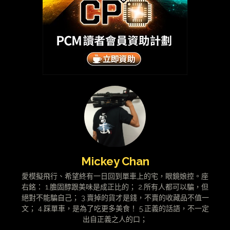
Mickey Chan
愛模擬飛行、希望終有一日回到單車上的宅，眼鏡娘控。座
右銘： 1.膽固醇跟美味是成正比的； 2.所有人都可以騙，但
絕對不能騙自己； 3.賣掉的貨才是錢，不賣的收藏品不值一
文； 4.踩單車，是為了吃更多美食！ 5.正義的話語，不一定
出自正義之人的口；