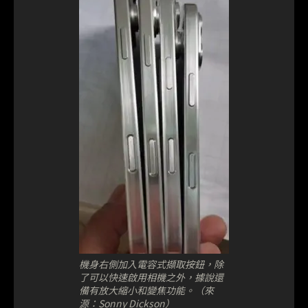
機身右側加入電容式擷取按鈕，除
了可以快速啟用相機之外，據說還
備有放大縮小和變焦功能。（來
源：Sonny Dickson）