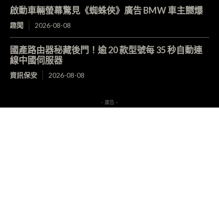
啟動車輛螢幕驚見《蜘蛛俠》廣告 BMW 車主嬲爆
趣聞
2026-08-08
國產路由器秘藏後門！逾 20 款型號每 35 秒自動連
線中國伺服器
資訊保安
2026-08-08
- 廣告 -