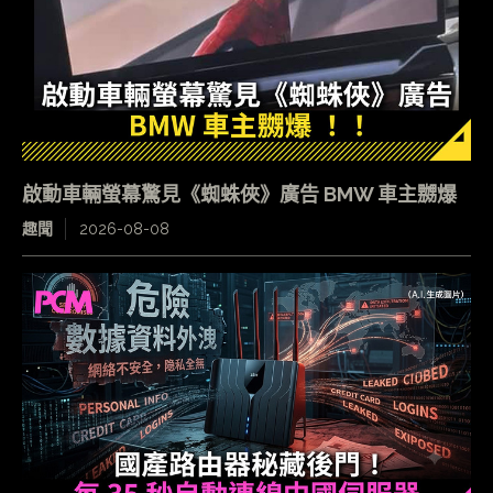
啟動車輛螢幕驚見《蜘蛛俠》廣告 BMW 車主嬲爆
趣聞
2026-08-08