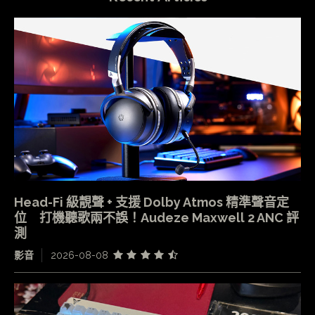
Head-Fi 級靚聲 + 支援 Dolby Atmos 精準聲音定
位 打機聽歌兩不誤！Audeze Maxwell 2 ANC 評
測
影音
2026-08-08