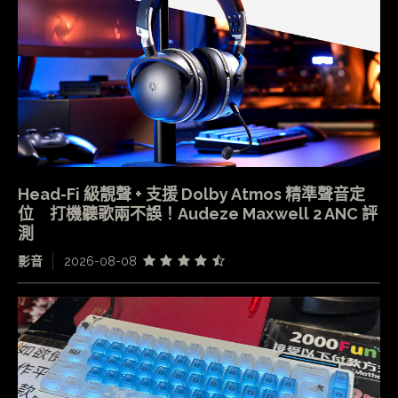
Head-Fi 級靚聲 + 支援 Dolby Atmos 精準聲音定
位 打機聽歌兩不誤！Audeze Maxwell 2 ANC 評
測
影音
2026-08-08