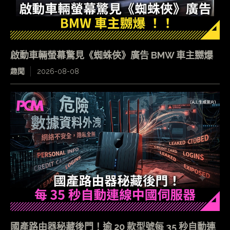
啟動車輛螢幕驚見《蜘蛛俠》廣告 BMW 車主嬲爆
趣聞
2026-08-08
國產路由器秘藏後門！逾 20 款型號每 35 秒自動連