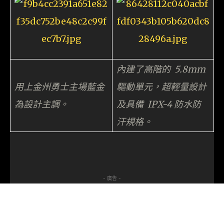
內建了高階的 5.8mm
用上金州勇士主場藍金
驅動單元，超輕量設計
為設計主調。
及具備 IPX-4 防水防
汗規格。
- 廣告 -