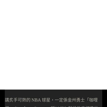
講炙手可熱的 NBA 球星，一定係金州勇士「咖哩