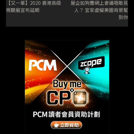
【又一單】2020 香港高級
屋企如狗竇網上會議唔敢見
視聽展宣布延期
人？ 宜家虛擬美圖背景幫
到你