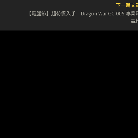
下一篇文
【電腦節】超荀價入手 Dragon War GC-005 專業
競