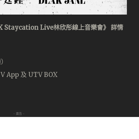
 Staycation Live
林欣彤線上音樂會》
詳情
鐘）
App 及 UTV BOX
- 廣告 -