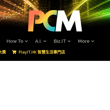
How To
A.I.
Biz.IT
More
專大獎
PlayIT.HK 智慧生活專門店