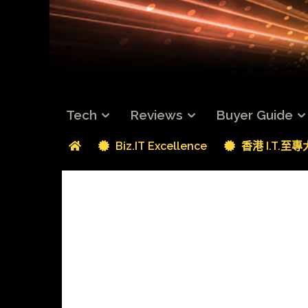
Tech
Reviews
Buyer Guide
Biz.IT Excellence
香港 I.T.至