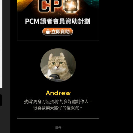
Andrew
號稱"周身刀無張利"的多媒體創作人。
很喜歡樂天熊仔的怪叔叔。
- 廣告 -