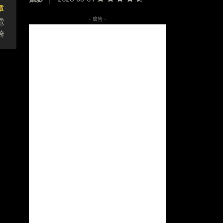
章
電
- 廣告 -
椅