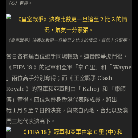
（右）奪得。
《皇室戰爭》決賽比數更一旦追至 2 比 2 的情況，氣氛十分緊張。
當日各有過百位選手同場較勁。連番龍爭虎鬥後，
《 FIFA 18 》的冠軍和亞軍「拿 C 里」和「 Wayne
」兩位高手分別奪得；而《 王室戰爭 Clash
Royale 》的冠軍和亞軍則由「 Kaho」和 「康師
傅」奪得。四位均晉身香港代表隊成員，將出
戰 1 月 5 至 7 日的決賽，與來自內地、台北以及澳
門三地代表決高下。