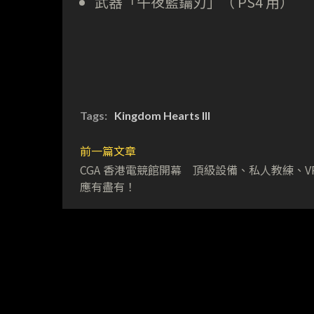
武器「午夜藍鑰刃」（ PS4 用）
Tags:
Kingdom Hearts III
前一篇文章
CGA 香港電競館開幕 頂級設備、私人教練、V
應有盡有！