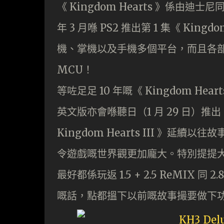
《 Kingdom Hearts 》係由迪士尼同
年 3 月喺 PS2 推出第 1 集《 King
機、掌機以及手機多個平台，而且各
MCU！
等咗足足 10 年嘅《 Kingdom Hea
英文版亦會喺聽日（1 月 29 日）推出
Kingdom Hearts III 》延續
令遊戲嘅世界觀更加龐大。特別提提
最好都係玩返 1.5 + 2.5 ReMIX 同 2
嘅話，點都搵下以前嘅故事撮要做下