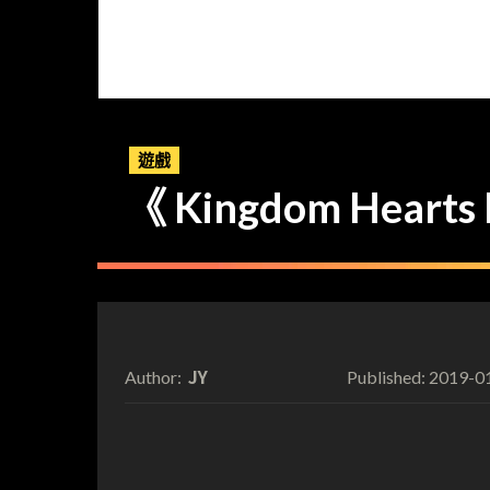
遊戲
《 Kingdom Hea
JY
2019-0
Author:
Published: