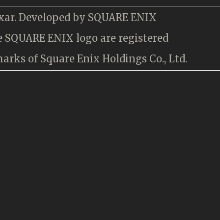
xar. Developed by SQUARE ENIX
 SQUARE ENIX logo are registered
rks of Square Enix Holdings Co., Ltd.
）