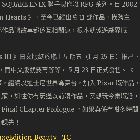
 SQUARE ENIX 聯手製作嘅 RPG 系列。自 2002
dom Hearts 》，至今已經出咗 11 部作品，橫跨主
部作品嘅故事都係互相關連，根本就係遊戲界嘅
rts III 》日文版終於喺上星期五（1 月 25 日）推出
，而中文版就要再等等， 5 月 23 日正式發售。《
以往故事，繼續以迪士尼世界為舞台，加入 Pixar 嘅作品
大家，如往你冇玩過以前嘅作品，又想玩今集嘅話，
.8 Final Chapter Prologue ，如果真係冇咁多時間
功課先！