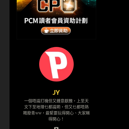
，
，
JY
一個唔識打機但又鍾意獻醜，上至天
文下至地理乜都識啲，但又乜都唔熟
嘅廢青ww，最緊要玩得開心、大家睇
得開心！