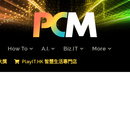
How To
A.I.
Biz.IT
More
專大獎
PlayIT.HK 智慧生活專門店