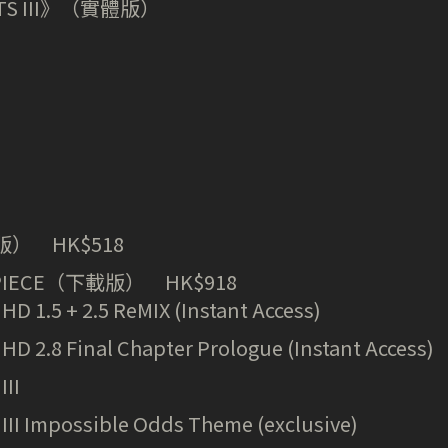
TS III》（實體版）
） HK$518
RPIECE（下載版） HK$918­
 1.5 + 2.5 ReMIX (Instant Access)
 2.8 Final Chapter Prologue (Instant Access)
II
I Impossible Odds Theme (exclusive)