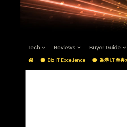
Tech
Reviews
Buyer Guide
Biz.IT Excellence
香港 I.T.至