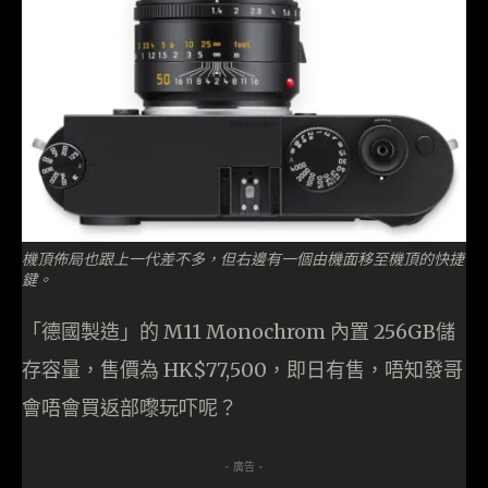
機頂佈局也跟上一代差不多，但右邊有一個由機面移至機頂的快捷
鍵。
「德國製造」的 M11 Monochrom 內置 256GB儲
存容量，售價為 HK$77,500，即日有售，唔知發哥
會唔會買返部嚟玩吓呢？
- 廣告 -