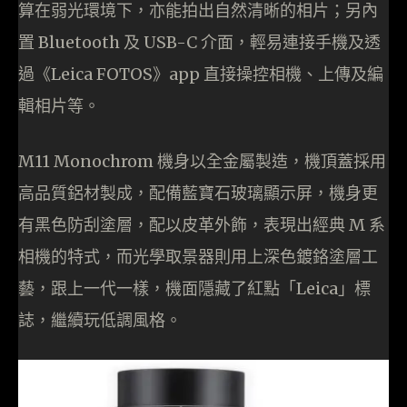
算在弱光環境下，亦能拍出自然清晰的相片；另內
置 Bluetooth 及 USB-C 介面，輕易連接手機及透
過《Leica FOTOS》app 直接操控相機、上傳及編
輯相片等。
M11 Monochrom 機身以全金屬製造，機頂蓋採用
高品質鋁材製成，配備藍寶石玻璃顯示屏，機身更
有黑色防刮塗層，配以皮革外飾，表現出經典 M 系
相機的特式，而光學取景器則用上深色鍍鉻塗層工
藝，跟上一代一樣，機面隱藏了紅點「Leica」標
誌，繼續玩低調風格。