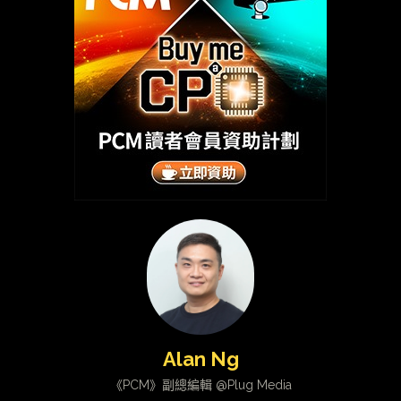
Alan Ng
《PCM》副總編輯 @Plug Media