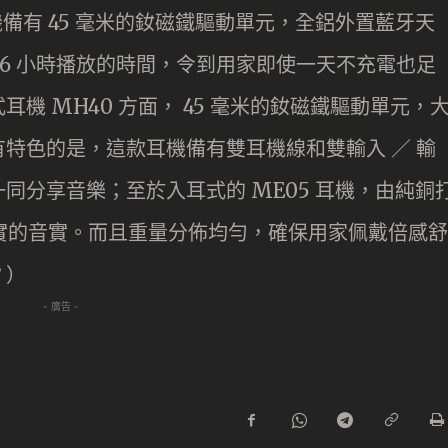
機備有 45 毫米的釹磁鐵驅動單元，全鋁外置藍牙天
16 小時播放的時間，令到用家即使一天不充電也足
機 MH40 方面， 45 毫米的釹磁鐵驅動單元，
特色的是，這款耳機備有雙耳機線和雙輸入 ／ 輸
同分享音樂；至於入耳式的 ME05 耳機，由純銅
厚實的音實。而且重量分佈均勻，確保用家佩戴倍感舒
？）
- 廣告 -