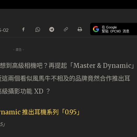
在 Google
5-02
緊貼《PCM》消息
- 廣告 -
到高級相機吧？再提起「Master & Dynamic
近這兩個看似風馬牛不相及的品牌竟然合作推出耳
攝影功能 XD ？
95」