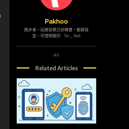
0
Pakhoo
跑步者，玩開音樂又好睇書。動靜皆
宜，可惜唔靚仔... So _ Sad
- 廣告 -
Related Articles