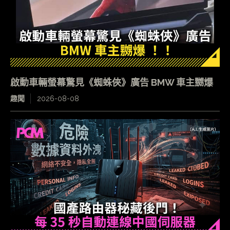
啟動車輛螢幕驚見《蜘蛛俠》廣告 BMW 車主嬲爆
趣聞
2026-08-08