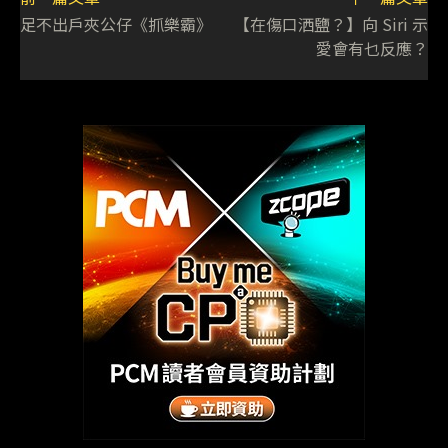
足不出戶夾公仔《抓樂霸》
【在傷口洒鹽？】向 Siri 示
愛會有乜反應？