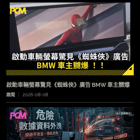
啟動車輛螢幕驚見《蜘蛛俠》廣告 BMW 車主嬲爆
趣聞
2026-08-08