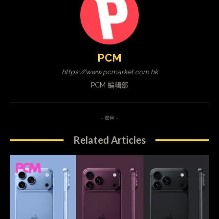
PCM
https://www.pcmarket.com.hk
PCM 編輯部
- 廣告 -
Related Articles