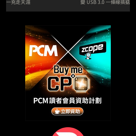
一充走天涯
變 USB 3.0 一條線搞掂