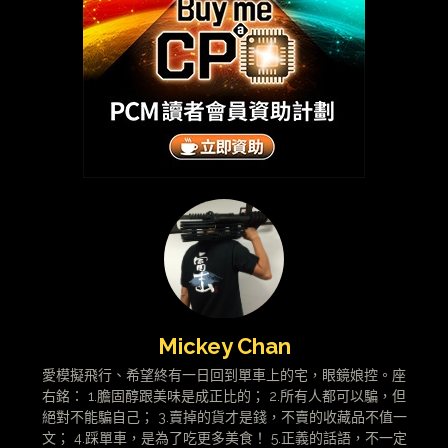
Mickey Chan
愛模擬飛行、希望終有一日回到單車上的宅，眼鏡娘控。座
右銘： 1.膽固醇跟美味是成正比的； 2.所有人都可以騙，但
絕對不能騙自己； 3.賣掉的貨才是錢，不賣的收藏品不值一
文； 4.踩單車，是為了吃更多美食！ 5.正義的話語，不一定