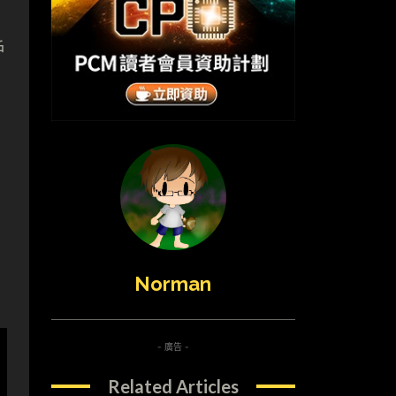
戶
Norman
- 廣告 -
Related Articles