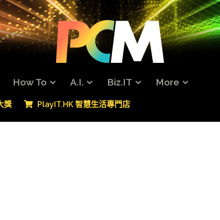
How To
A.I.
Biz.IT
More
專大獎
PlayIT.HK 智慧生活專門店