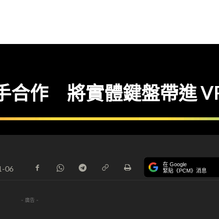
TC 攜手合作 將實體鍵盤帶進 V
在 Google
1-06
緊貼《PCM》消息
- 廣告 -