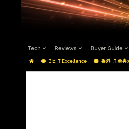
Tech
Reviews
Buyer Guide
Biz.IT Excellence
香港 I.T.至