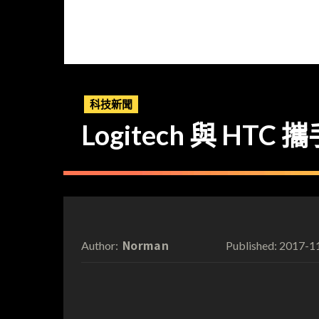
科技新聞
Logitech 與 H
Norman
2017-1
Author:
Published: