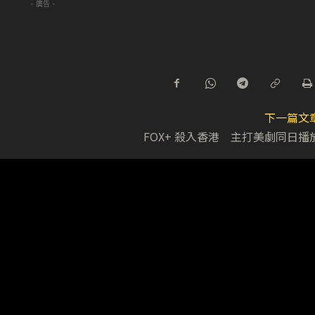
- 廣告 -
下一篇文
FOX+ 殺入香港 主打美劇同日播