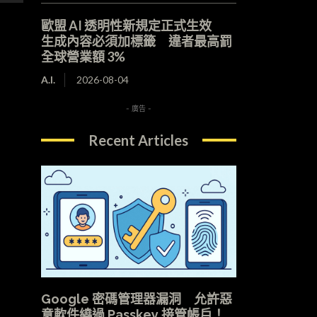
歐盟 AI 透明性新規定正式生效
生成內容必須加標籤 違者最高罰
全球營業額 3%
A.I.
2026-08-04
- 廣告 -
Recent Articles
Google 密碼管理器漏洞 允許惡
意軟件繞過 Passkey 接管帳戶！