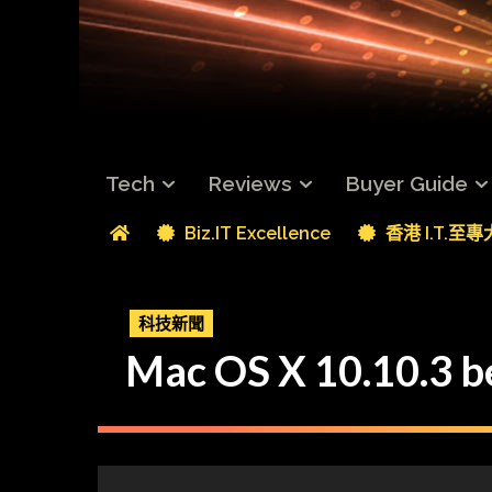
Tech
Reviews
Buyer Guide
Biz.IT Excellence
香港 I.T.至
科技新聞
Mac OS X 10.10