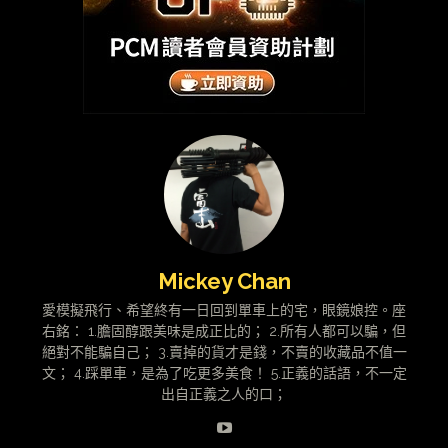
Mickey Chan
愛模擬飛行、希望終有一日回到單車上的宅，眼鏡娘控。座
右銘： 1.膽固醇跟美味是成正比的； 2.所有人都可以騙，但
絕對不能騙自己； 3.賣掉的貨才是錢，不賣的收藏品不值一
文； 4.踩單車，是為了吃更多美食！ 5.正義的話語，不一定
出自正義之人的口；