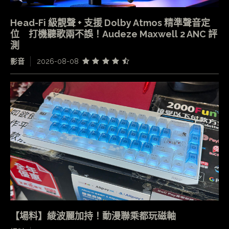
Head-Fi 級靚聲 + 支援 Dolby Atmos 精準聲音定
位 打機聽歌兩不誤！Audeze Maxwell 2 ANC 評
測
影音
2026-08-08
【場料】綾波麗加持！動漫聯乘都玩磁軸