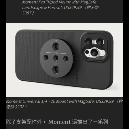
Moment Pro Tripod Mount with MagSafe
Landscape & Portrait: US$49.99 （約港幣
$387 ）
Moment Universal 1/4″-20 Mount with MagSafe: US$29.99 （約
港幣 $232 ）
除了支架配件外， Moment 還推出了一系列