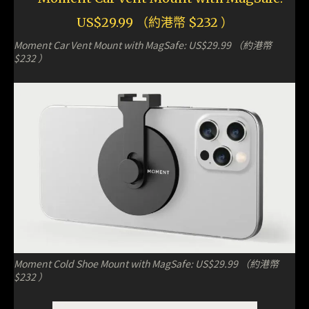
Moment Car Vent Mount with MagSafe: US$29.99 （約港幣
$232 ）
Moment Cold Shoe Mount with MagSafe: US$29.99 （約港幣
$232 ）