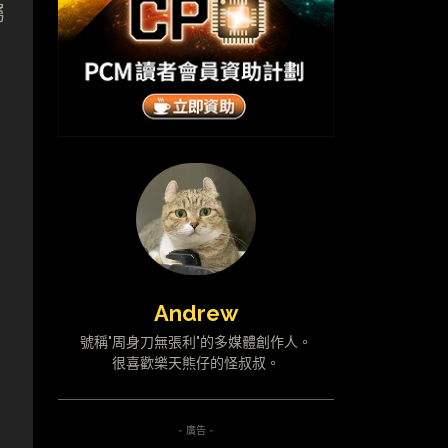
屬
Andrew
號稱"周身刀無張利"的多媒體創作人。
很喜歡樂天熊仔的怪叔叔。
- 廣告 -