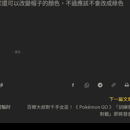
家還可以改變帽子的顏色，不過應該不會改成綠色
- 廣告 -
ji
下一篇文
認證騙財
百臂大叔對千手女巫！《 Pokémon GO 》「訓練
對戰」即將發