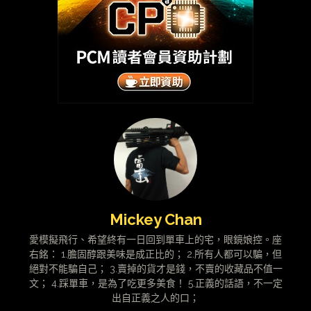
Mickey Chan
愛模擬飛行、希望終有一日回到單車上的宅，眼鏡娘控。座
右銘： 1.膽固醇跟美味是成正比的； 2.所有人都可以騙，但
絕對不能騙自己； 3.賣掉的貨才是錢，不賣的收藏品不值一
文； 4.踩單車，是為了吃更多美食！ 5.正義的話語，不一定
出自正義之人的口；