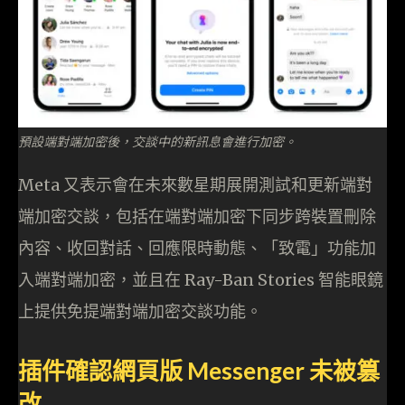
預設端對端加密後，交談中的新訊息會進行加密。
Meta 又表示會在未來數星期展開測試和更新端對
端加密交談，包括在端對端加密下同步跨裝置刪除
內容、收回對話、回應限時動態、「致電」功能加
入端對端加密，並且在 Ray-Ban Stories 智能眼鏡
上提供免提端對端加密交談功能。
插件確認網頁版 Messenger 未被篡
改