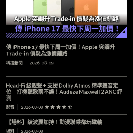
傳 iPhone 17 最快下周一加價！Apple 突調升
Trade-in 價疑為漲價鋪路
科技新聞
2026-08-09
Head-Fi 級靚聲 + 支援 Dolby Atmos 精準聲音定
位 打機聽歌兩不誤！Audeze Maxwell 2 ANC 評
測
影音
2026-08-08
【場料】綾波麗加持！動漫聯乘都玩磁軸
場料
2026-08-08