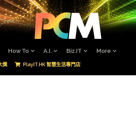
How To
A.I.
Biz.IT
More
專大獎
PlayIT.HK 智慧生活專門店