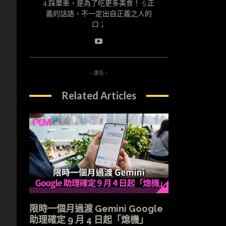
4.踩單車，是為了吃更多美食！ 5.正
義的話語，不一定出自正義之人的
口；
- 廣告 -
Related Articles
限時一個月過渡 Gemini Google
助理確定 9 月 4 日起「熄機」