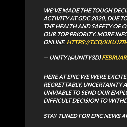
WE’VE MADE THE TOUGH DECI
ACTIVITY AT GDC 2020, DUE 
THE HEALTH AND SAFETY OF O
OUR TOP PRIORITY. MORE INF
ONLINE.
HTTPS://T.CO/XKUJZ
— UNITY (@UNITY3D)
FEBRUARY
HERE AT EPIC WE WERE EXCITE
REGRETTABLY, UNCERTAINTY 
UNVIABLE TO SEND OUR EMPL
DIFFICULT DECISION TO WIT
STAY TUNED FOR EPIC NEWS 