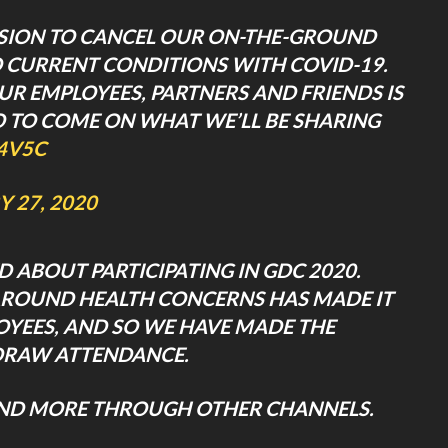
SION TO CANCEL OUR ON-THE-GROUND
TO CURRENT CONDITIONS WITH COVID-19.
UR EMPLOYEES, PARTNERS AND FRIENDS IS
O TO COME ON WHAT WE’LL BE SHARING
B4V5C
 27, 2020
D ABOUT PARTICIPATING IN GDC 2020.
AROUND HEALTH CONCERNS HAS MADE IT
OYEES, AND SO WE HAVE MADE THE
HDRAW ATTENDANCE.
AND MORE THROUGH OTHER CHANNELS.