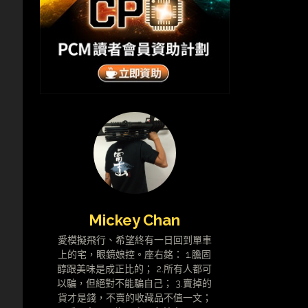
Mickey Chan
愛模擬飛行、希望終有一日回到單車
上的宅，眼鏡娘控。座右銘： 1.膽固
醇跟美味是成正比的； 2.所有人都可
以騙，但絕對不能騙自己； 3.賣掉的
貨才是錢，不賣的收藏品不值一文；