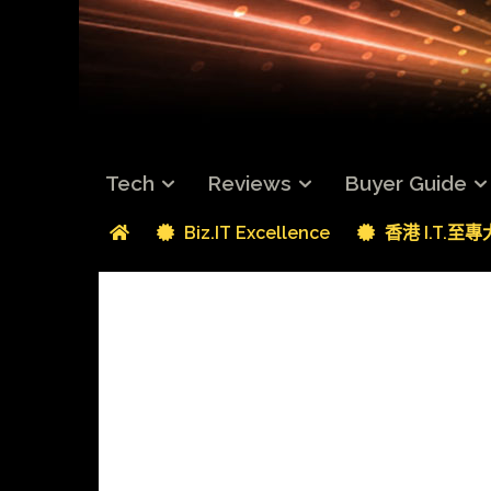
Tech
Reviews
Buyer Guide
Biz.IT Excellence
香港 I.T.至