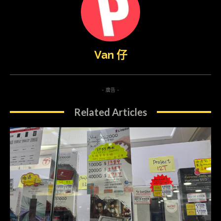
Van 仔
- 廣告 -
Related Articles