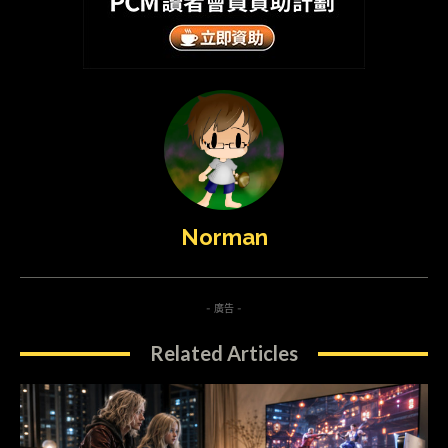
Norman
- 廣告 -
Related Articles