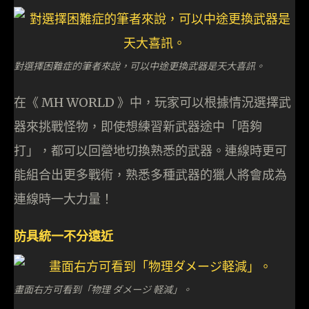
對選擇困難症的筆者來說，可以中途更換武器是天大喜訊。
在《 MH WORLD 》中，玩家可以根據情況選擇武
器來挑戰怪物，即使想練習新武器途中「唔夠
打」，都可以回營地切換熟悉的武器。連線時更可
能組合出更多戰術，熟悉多種武器的獵人將會成為
連線時一大力量！
防具統一不分遠近
畫面右方可看到「物理 ダメージ 軽減」。