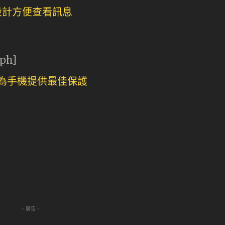
aph]
- 廣告 -