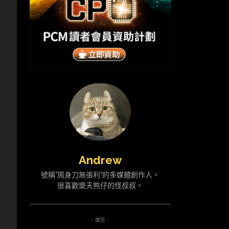
Andrew
號稱"周身刀無張利"的多媒體創作人。
很喜歡樂天熊仔的怪叔叔。
- 廣告 -