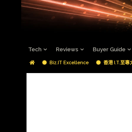
Tech
Reviews
Buyer Guide
Biz.IT Excellence
香港 I.T.至