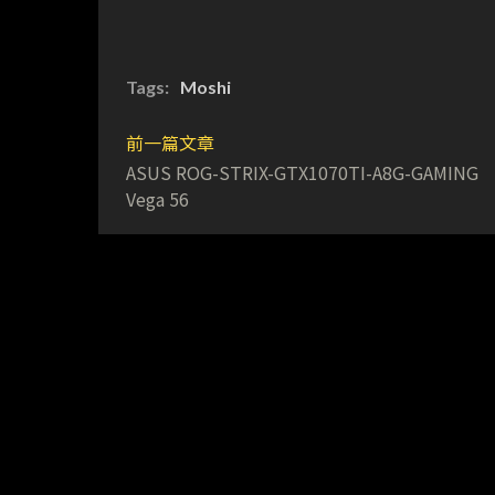
Tags:
Moshi
前一篇文章
ASUS ROG-STRIX-GTX1070TI-A8G-GAMIN
Vega 56