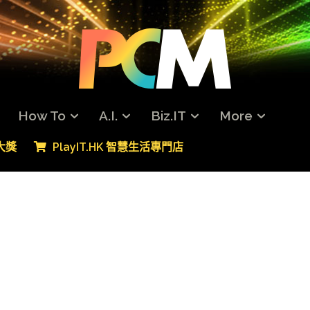
How To
A.I.
Biz.IT
More
專大獎
PlayIT.HK 智慧生活專門店