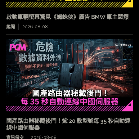
啟動車輛螢幕驚見《蜘蛛俠》廣告 BMW 車主嬲爆
趣聞
2026-08-08
國產路由器秘藏後門！逾 20 款型號每 35 秒自動連
線中國伺服器
資訊保安
2026-08-08