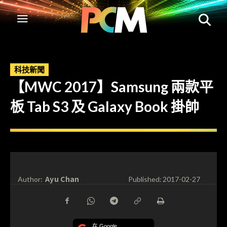
科技新聞
【MWC 2017】Samsung 兩款平
板 Tab S3 及 Galaxy Book 掛帥
Ayu Chan
Author:
Published:
2017-02-27
在 Google