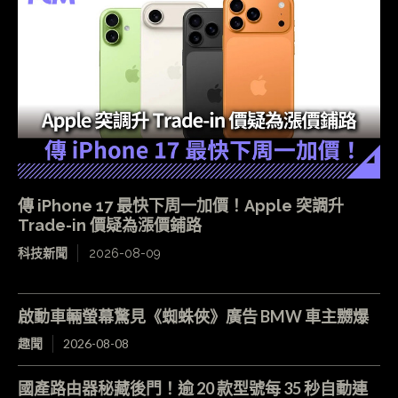
傳 iPhone 17 最快下周一加價！Apple 突調升
Trade-in 價疑為漲價鋪路
科技新聞
2026-08-09
啟動車輛螢幕驚見《蜘蛛俠》廣告 BMW 車主嬲爆
趣聞
2026-08-08
國產路由器秘藏後門！逾 20 款型號每 35 秒自動連