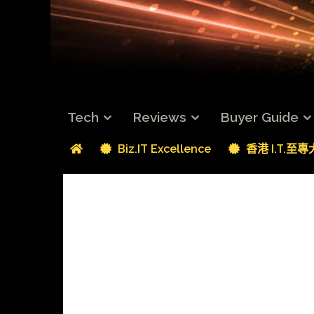
Tech
Reviews
Buyer Guide
Biz.IT Excellence
香港 I.T.至