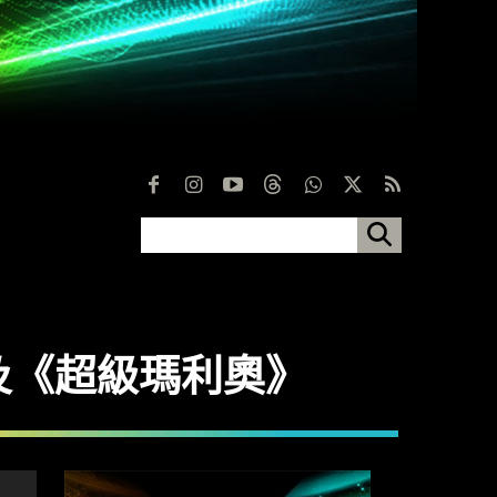
傳說》及《超級瑪利奧》