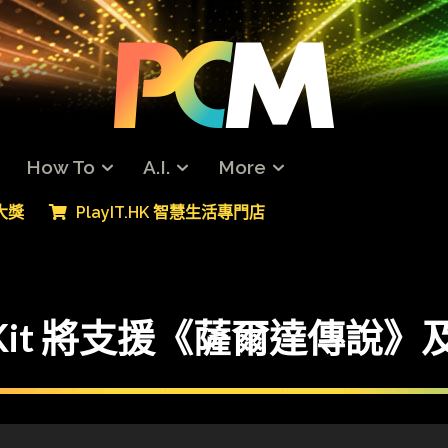
How To
A.I.
More
專大獎
PlayIT.HK 智慧生活專門店
o VR Kit 將支援《薩爾達