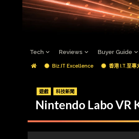
Tech
Reviews
Buyer Guide
Biz.IT Excellence
香港 I.T.至
遊戲
科技新聞
Nintendo Lab