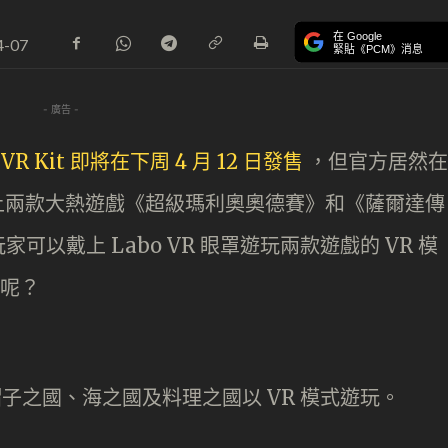
在 Google
4-07
緊貼《PCM》消息
- 廣告 -
彈
VR Kit 即將在下周 4 月 12 日發售
，但官方居然在
h 上兩款大熱遊戲《超級瑪利奧奧德賽》和《薩爾達傳
以戴上 Labo VR 眼罩遊玩兩款遊戲的 VR 模
 呢？
於帽子之國、海之國及料理之國以 VR 模式遊玩。