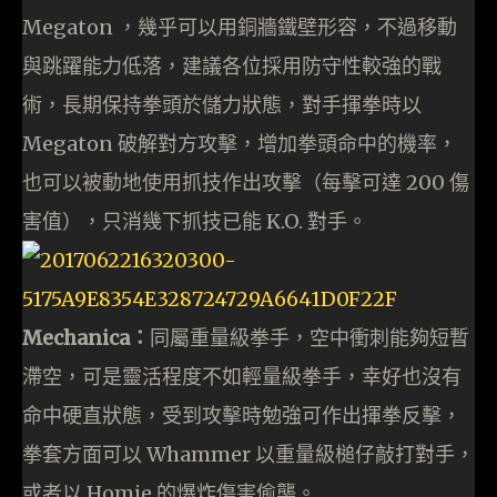
Megaton ，幾乎可以用銅牆鐵壁形容，不過移動
與跳躍能力低落，建議各位採用防守性較強的戰
術，長期保持拳頭於儲力狀態，對手揮拳時以
Megaton 破解對方攻擊，增加拳頭命中的機率，
也可以被動地使用抓技作出攻擊（每擊可達 200 傷
害值），只消幾下抓技已能 K.O. 對手。
Mechanica：
同屬重量級拳手，空中衝刺能夠短暫
滯空，可是靈活程度不如輕量級拳手，幸好也沒有
命中硬直狀態，受到攻擊時勉強可作出揮拳反擊，
拳套方面可以 Whammer 以重量級槌仔敲打對手，
或者以 Homie 的爆炸傷害偷襲。