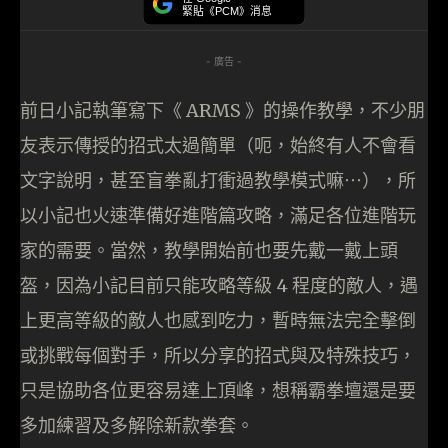
緊貼《PCM》消息
- 廣告 -
前日小記執筆寫下《 ARMS 》的操作教學，不少朋
友表示傳授的招式太過簡單（呃，始終有人不會看
文字說明，甚至盲拳亂打衝過教學模式嘛⋯），所
以小記也火速準備好進階篇攻略，滿足各位進階玩
家的需要。當然，教學開始前也要先戴一戴上頭
盔，因為小記目前只能攻略等級 4 程度的敵人，遇
上更高等級的敵人也感到吃力，暫時無法完全擊倒
或挑戰每個對手，所以分享的招式與及特殊技巧，
只是協助各位更容易達上頂峰，想稱霸拳壇還是要
多加練習及多解除新款拳套。