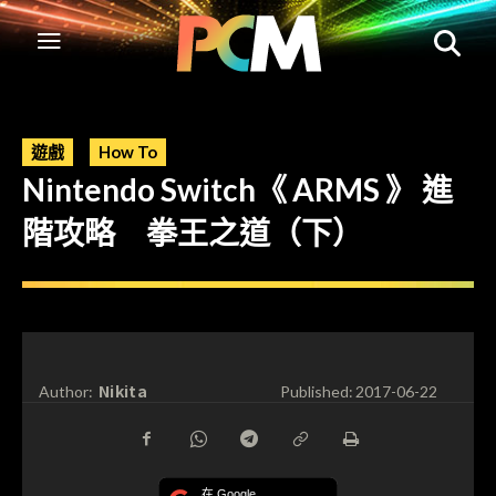
遊戲
How To
Nintendo Switch《 ARMS 》 進
階攻略 拳王之道（下）
Nikita
Author:
Published:
2017-06-22
在 Google