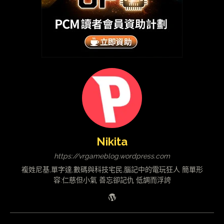
Nikita
https://vrgameblog.wordpress.com
複姓尼基,單字達,數碼與科技宅民,腦記中的電玩狂人 簡單形
容:仁慈但小氣 善忘卻記仇 低調而浮誇