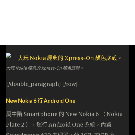
大玩 Nokia 經典的 Xpress-On 顏色底殻。
[/double_paragraph] [/row]
New Nokia 6 行 Android One
屬中階 Smartphone 的 New Nokia 6 （ Nokia
Plate 2 ），運行 Android One 系統，內置