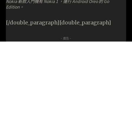
Nokia 新款入門機有 Nokia 1 ，運行 Android Oreo 的 Go
Edition。
[/double_paragraph][double_paragraph]
- 廣告 -