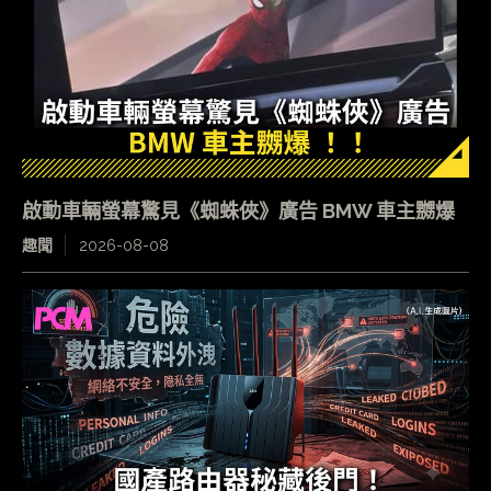
啟動車輛螢幕驚見《蜘蛛俠》廣告 BMW 車主嬲爆
趣聞
2026-08-08