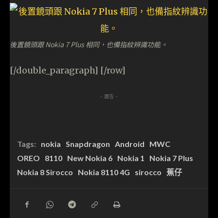
後置鏡頭跟 Nokia 7 Plus 相同，也備指紋辨識功能。
[/double_paragraph] [/row]
- 廣告 -
Tags:
nokia
Snapdragon
Android
MWC
OREO
8110
New Nokia 6
Nokia 1
Nokia 7 Plus
Nokia 8 Sirocco
Nokia 8110 4G
sirocco
蕉仔