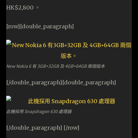
HK$2,800 。
[row][double_paragraph]
New Nokia 6 有 3GB+32GB 及 4GB+64GB 兩個版本
[/double_paragraph][double_paragraph]
此機採用 Snapdragon 630 處理器
[/double_paragraph] [/row]