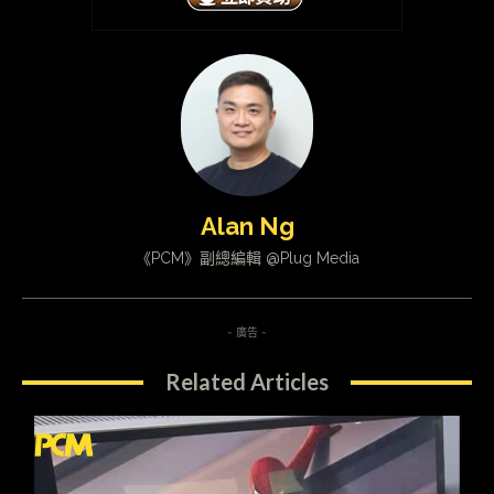
Alan Ng
《PCM》副總編輯 @Plug Media
- 廣告 -
Related Articles