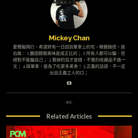
Mickey Chan
愛模擬飛行、希望終有一日回到單車上的宅，眼鏡娘控。座
右銘： 1.膽固醇跟美味是成正比的； 2.所有人都可以騙，但
絕對不能騙自己； 3.賣掉的貨才是錢，不賣的收藏品不值一
文； 4.踩單車，是為了吃更多美食！ 5.正義的話語，不一定
出自正義之人的口；
- 廣告 -
Related Articles