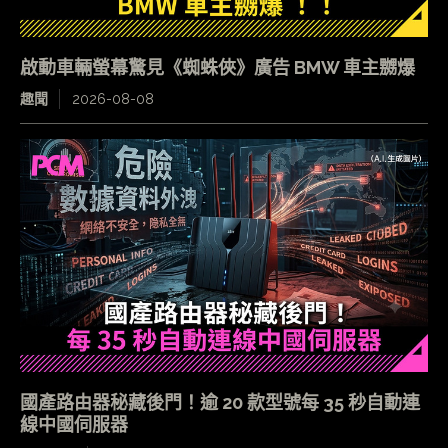
啟動車輛螢幕驚見《蜘蛛俠》廣告 BMW 車主嬲爆
趣聞
2026-08-08
國產路由器秘藏後門！逾 20 款型號每 35 秒自動連
線中國伺服器