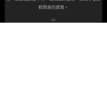
較闊身的感覺。
- 廣告 -