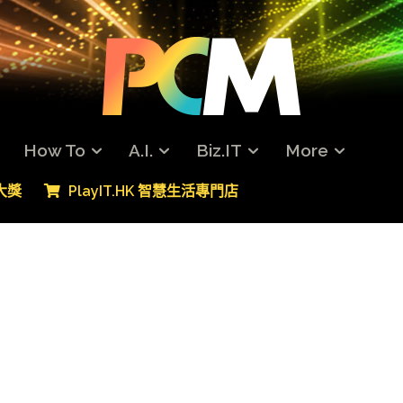
How To
A.I.
Biz.IT
More
專大獎
PlayIT.HK 智慧生活專門店