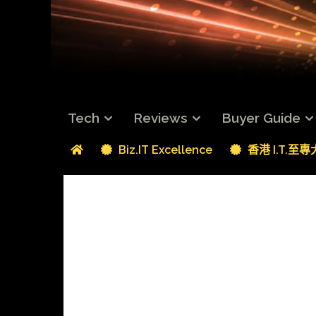
Tech
Reviews
Buyer Guide
Biz.IT Excellence
香港 I.T.至