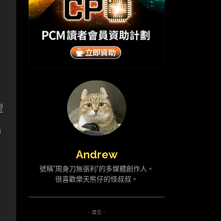
型
出
Andrew
號稱"周身刀無張利"的多媒體創作人。
很喜歡樂天熊仔的怪叔叔。
- 廣告 -