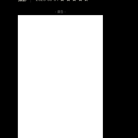
- 廣告 -