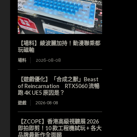
【場料】綾波麗加持！動漫聯乘都
玩磁軸
場料
2026-08-08
【遊戲優化】「合成之獸」Beast
of Reincarnation RTX5060 流暢
跑 4K UE5 原因是？
遊戲
2026-08-08
【ZCOPE】香港高級視聽展 2026
即拍即剪！10 款工程機試玩 + 各大
品牌最新作全面睇