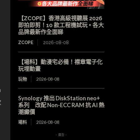
【ZCOPE】香港高級視聽展 2026
即拍即剪！10 款工程機試玩 + 各大
品牌最新作全面睇
ZCOPE
2026-08-08
【場料】動漫宅必備！襟章電子化
玩埋動畫
玩物
2026-08-08
品
Synology 推出 DiskStation neo+
款
系列 改配 Non-ECC RAM 抗 AI 熱
潮癲價
場料
2026-08-08
- 廣告 -