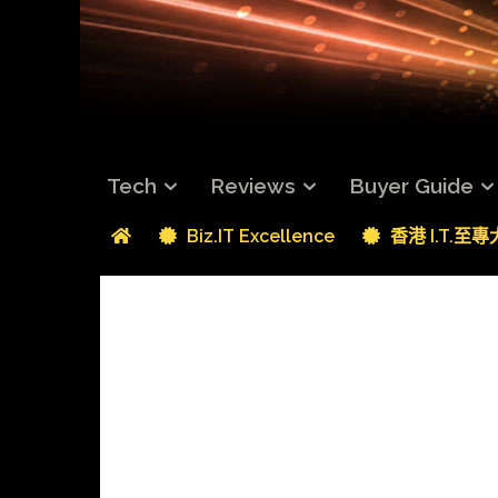
Tech
Reviews
Buyer Guide
Biz.IT Excellence
香港 I.T.至