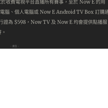
將獨家於收費電視平台直播所有賽事，至於 Now E 的用
個人電腦或 Now E Android TV Box 訂購
為 $598，Now TV 及 Now E 均會提供點播服
賽。
- 廣告 -