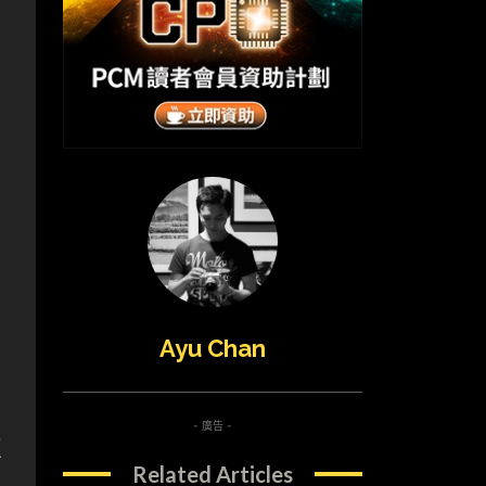
Ayu Chan
- 廣告 -
至
Related Articles