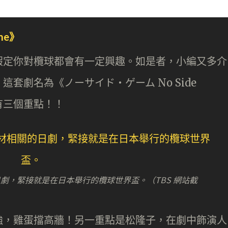
me》
假定你對欖球都會有一定興趣。如是者，小編又多介
套劇名為《ノーサイド・ゲーム No Side
有三個重點！！
日劇，緊接就是在日本舉行的欖球世界盃。（TBS 網站截
強，雞蛋擋高牆！另一重點是松隆子，在劇中飾演人