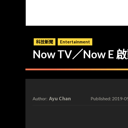
科技新聞
Entertainment
Now TV／Now E
Ayu Chan
2019-0
Author:
Published: