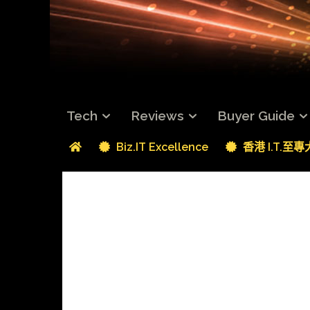
Tech
Reviews
Buyer Guide
Biz.IT Excellence
香港 I.T.至