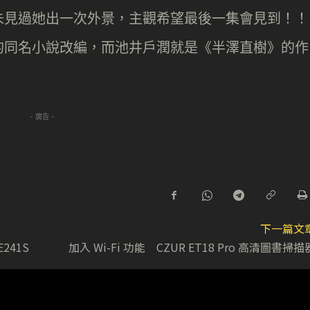
未見過她出一次外景，主觀希望最後一集會見到！！
的同名小說改編，而池井戶潤就是《半澤直樹》的作
- 廣告 -
下一篇文
E241S
加入 Wi-Fi 功能 CZUR ET18 Pro 高清圖書掃描