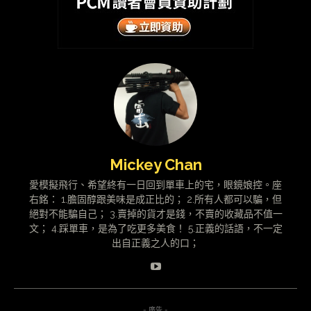
Mickey Chan
愛模擬飛行、希望終有一日回到單車上的宅，眼鏡娘控。座
右銘： 1.膽固醇跟美味是成正比的； 2.所有人都可以騙，但
絕對不能騙自己； 3.賣掉的貨才是錢，不賣的收藏品不值一
文； 4.踩單車，是為了吃更多美食！ 5.正義的話語，不一定
出自正義之人的口；
- 廣告 -