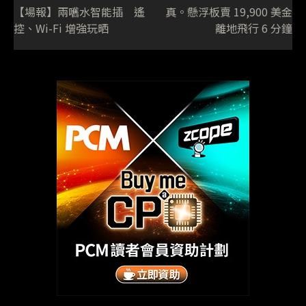
【場報】兩嚿水智能插 遙
真。懸浮板賣 19,900 美金
控、Wi-Fi 增強玩晒
離地飛行 6 分鐘