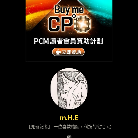
m.H.E
【見習記者】 一位喜歡繪圖，科技的宅宅 <3