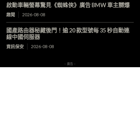
啟動車輛螢幕驚見《蜘蛛俠》廣告 BMW 車主嬲爆
趣聞
2026-08-08
國產路由器秘藏後門！逾 20 款型號每 35 秒自動連
線中國伺服器
資訊保安
2026-08-08
- 廣告 -