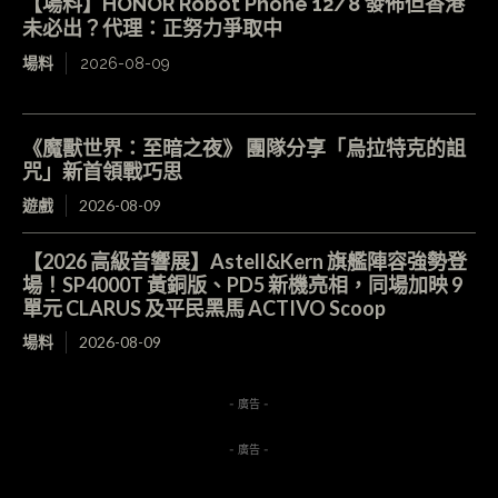
【場料】HONOR Robot Phone 12/8 發佈但香港
未必出？代理：正努力爭取中
場料
2026-08-09
《魔獸世界：至暗之夜》 團隊分享「烏拉特克的詛
咒」新首領戰巧思
遊戲
2026-08-09
【2026 高級音響展】Astell&Kern 旗艦陣容強勢登
場！SP4000T 黃銅版、PD5 新機亮相，同場加映 9
單元 CLARUS 及平民黑馬 ACTIVO Scoop
場料
2026-08-09
- 廣告 -
- 廣告 -