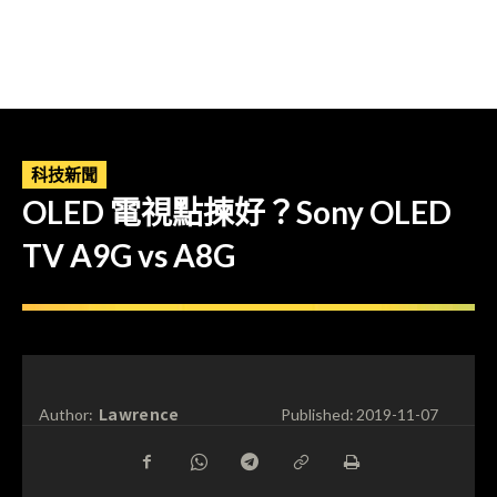
科技新聞
OLED 電視點揀好？Sony OLED
TV A9G vs A8G
Lawrence
Author:
Published:
2019-11-07