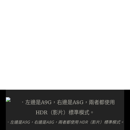
．左邊是A9G，右邊是A8G，兩者都使用 HDR（影片）標準模式。