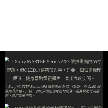
．Sony MASTER Series A9G 雖然畫面由 65 寸起跳，但 OLED 屏
幕夠薄與輕，只要一個細少機座便可座枱擺放，機身緊貼電視櫃
面，善用高度空間。