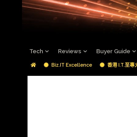
Tech
Reviews
Buyer Guide
Biz.IT Excellence
香港 I.T.至