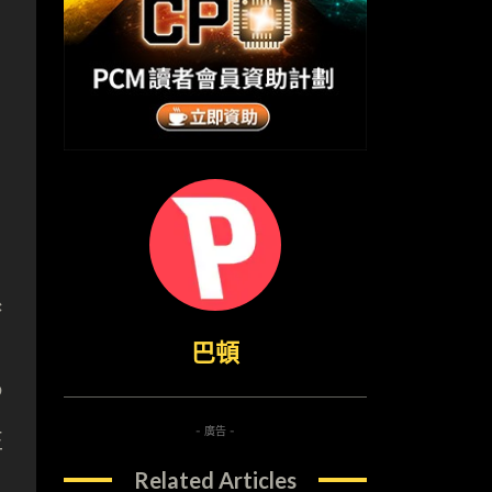
系
巴頓
P
- 廣告 -
正
Related Articles