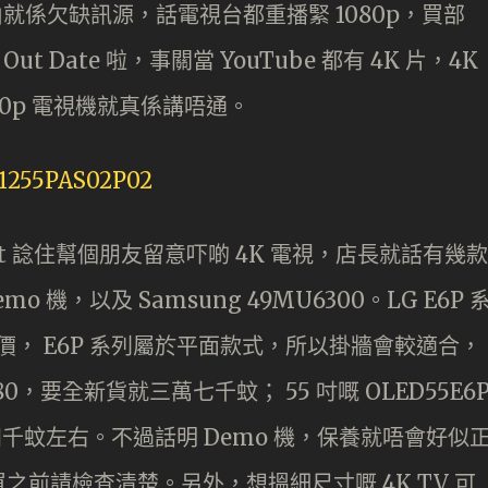
由就係欠缺訊源，話電視台都重播緊 1080p，買部
 Date 啦，事關當 YouTube 都有 4K 片，4K
1080p 電視機就真係講唔通。
et 諗住幫個朋友留意吓啲 4K 電視，店長就話有幾款
emo 機，以及 Samsung 49MU6300。LG E6P 
減價， E6P 系列屬於平面款式，所以掛牆會較適合，
7,980，要全新貨就三萬七千蚊； 55 吋嘅 OLED55E6
萬四千蚊左右。不過話明 Demo 機，保養就唔會好似
前請檢查清楚。另外，想搵細尺寸嘅 4K TV 可