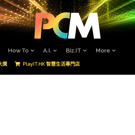
How To
A.I.
Biz.IT
More
專大獎
PlayIT.HK 智慧生活專門店