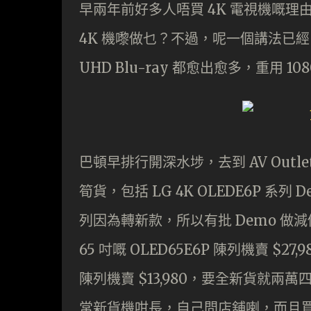
早兩年前好多人唔買 4K 電視機嘅理
4K 機嚟做乜？不過，呢一個講法已經 Out
UHD Blu-ray 都愈出愈多，重用 
巴頓早排行開深水埗，去到 AV Outl
筍貨，包括 LG 4K OLEDE6P 系列 D
列因為轉新款，所以有批 Demo 做
65 吋嘅 OLED65E6P 陳列機賣 $2
陳列機賣 $13,980，要全新貨就兩
常新貨機咁長，自己問店舖喇，而且買之