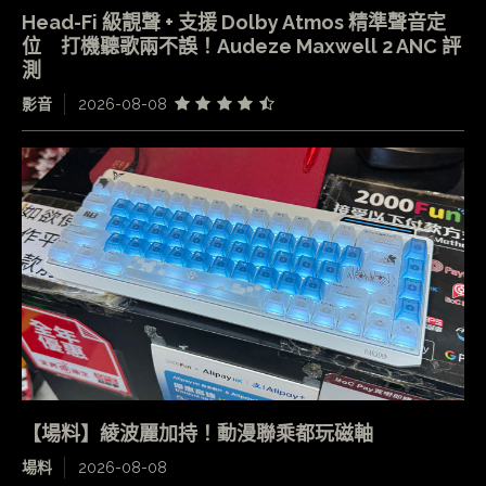
Head-Fi 級靚聲 + 支援 Dolby Atmos 精準聲音定
位 打機聽歌兩不誤！Audeze Maxwell 2 ANC 評
測
影音
2026-08-08
【場料】綾波麗加持！動漫聯乘都玩磁軸
場料
2026-08-08