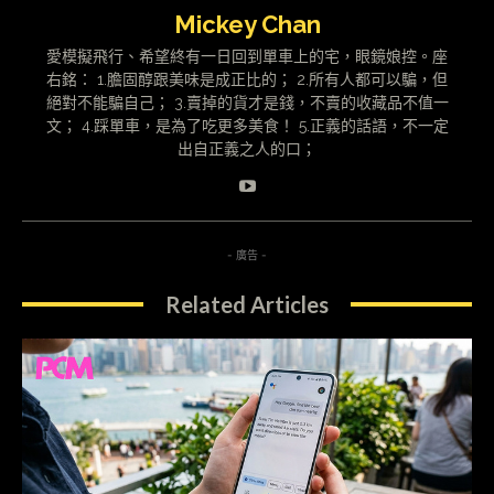
Mickey Chan
愛模擬飛行、希望終有一日回到單車上的宅，眼鏡娘控。座
右銘： 1.膽固醇跟美味是成正比的； 2.所有人都可以騙，但
絕對不能騙自己； 3.賣掉的貨才是錢，不賣的收藏品不值一
文； 4.踩單車，是為了吃更多美食！ 5.正義的話語，不一定
出自正義之人的口；
- 廣告 -
Related Articles