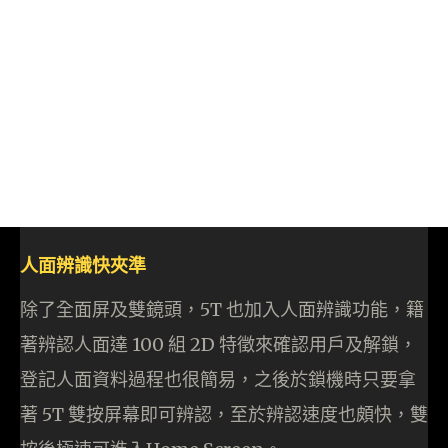
人面辨識快夾準
除了全面屏及雙鏡頭，5T 也加入人面辨識功能，籍
著辨認人面達 100 組 2D 特徵來確認用戶及解鎖，
登記人面資料過程也很簡易，之後於鎖機時只要拿
著 5T 雙按屏幕即可辨認，至於辨認速度也頗快，雙