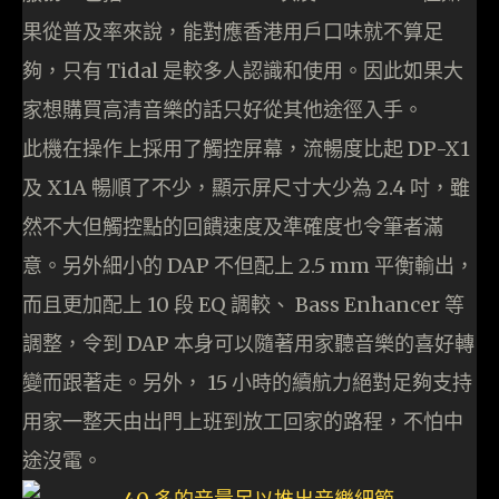
果從普及率來說，能對應香港用戶口味就不算足
夠，只有 Tidal 是較多人認識和使用。因此如果大
家想購買高清音樂的話只好從其他途徑入手。
此機在操作上採用了觸控屏幕，流暢度比起 DP-X1
及 X1A 暢順了不少，顯示屏尺寸大少為 2.4 吋，雖
然不大但觸控點的回饋速度及準確度也令筆者滿
意。另外細小的 DAP 不但配上 2.5 mm 平衡輸出，
而且更加配上 10 段 EQ 調較、 Bass Enhancer 等
調整，令到 DAP 本身可以隨著用家聽音樂的喜好轉
變而跟著走。另外， 15 小時的續航力絕對足夠支持
用家一整天由出門上班到放工回家的路程，不怕中
途沒電。