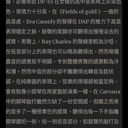
聲，必需承認 DP-S1 在女聲的高中音表現上非常出
色，穿透力十分高，在《Fields of gold 》一曲的
高音處，Eva Cassidy 的發揮在 DAP 的推力下高音
表現穩定之餘，餘聲的尾韻亦可聽得出慢慢淡去的
感覺。男聲上，Ray Charles 的聲線是較為沙啞，
在低音部分上的表現也可以略為聽得出，然而喉嚨
震音的感覺就不明顯，令到整體男聲的感覺較為冷
和薄。然而中音的部分卻不難聽得出轉音及起伏
感。在純樂器的表現上，弦樂的現場感相當足夠，
會有點像小提琴在用家面前演奏一樣。在 Carvana
中的鋼琴敲打雖然欠缺了一份空間感，但隨之而來
的是多了一種很實在的感覺，聽得出每一下手指離
開琴鍵的一剎。但一到低音部分，如鼓聲的敲打及