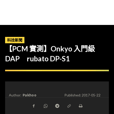
科技新聞
【PCM 實測】Onkyo 入門級
DAP rubato DP-S1
Pakhoo
Author:
Published:
2017-05-22