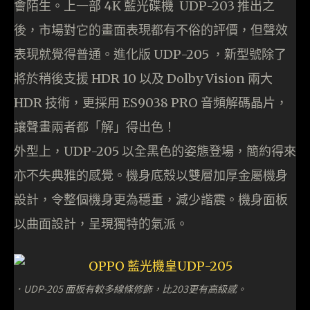
會陌生。上一部 4K 藍光碟機 UDP-203 推出之
後，市場對它的畫面表現都有不俗的評價，但聲效
表現就覺得普通。進化版 UDP-205 ，新型號除了
將於稍後支援 HDR 10 以及 Dolby Vision 兩大
HDR 技術，更採用 ES9038 PRO 音頻解碼晶片，
讓聲畫兩者都「解」得出色！
外型上，UDP-205 以全黑色的姿態登場，簡約得來
亦不失典雅的感覺。機身底殼以雙層加厚金屬機身
設計，令整個機身更為穩重，減少諧震。機身面板
以曲面設計，呈現獨特的氣派。
．UDP-205 面板有較多線條修飾，比203更有高級感。