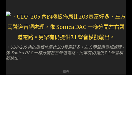
．UDP-205 內的機板佈局比203豐富好多，左方兩聲道音頻處理，
像 Sonica DAC 一樣分開左右聲道電路。另罕有仍提供7.1 聲音模
擬輸出。
- 廣告 -