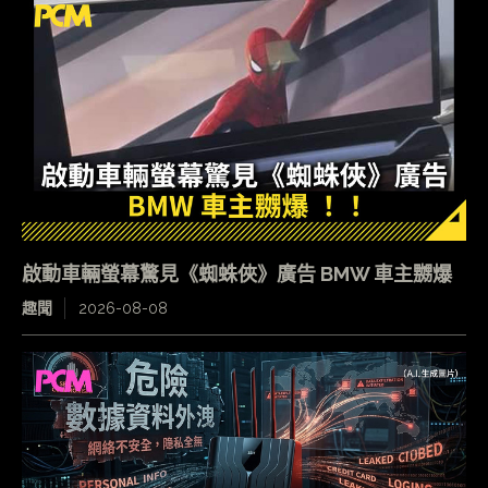
啟動車輛螢幕驚見《蜘蛛俠》廣告 BMW 車主嬲爆
趣聞
2026-08-08