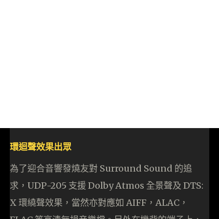
環迴聲效果出眾
為了迎合音響發燒友對 Surround Sound 的追
求，UDP-205 支援 Dolby Atmos 全景聲及 DTS:
X 環繞聲效果，當然亦對應如 AIFF，ALAC，