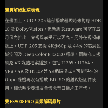
畫質解碼超清表現
在畫面上，UDP-205 這部播放器現時未對應 HDR
10 及 Dolby Vision，但新版 Firmware 可望在五
月份內推出，令視覺享受可以更高。另外在視頻訊
號上，UDP-205 支援 4K@60p 及 4:4:4 的超廣色
域空間及 Deep Color BT.2020 標準。同時亦支援
網絡 4K 媒體檔案播放，包括 H.265，H.264，
VP8，4K 及 Hi 10P等 4K編碼格式。可惜現在的
Oppo 碟機再沒有播放 BD ISO 的越獄版固件使
用，相信唔少發燒友會懷念昔日播片王年代。
雙 ES9038 PRO 音頻解碼晶片