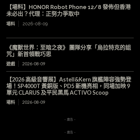
【場料】HONOR Robot Phone 12/8 發佈但香港
未必出？代理：正努力爭取中
場料
2026-08-09
《魔獸世界：至暗之夜》 團隊分享「烏拉特克的詛
咒」新首領戰巧思
遊戲
2026-08-09
【2026 高級音響展】Astell&Kern 旗艦陣容強勢登
場！SP4000T 黃銅版、PD5 新機亮相，同場加映 9
單元 CLARUS 及平民黑馬 ACTIVO Scoop
場料
2026-08-09
- 廣告 -
- 廣告 -