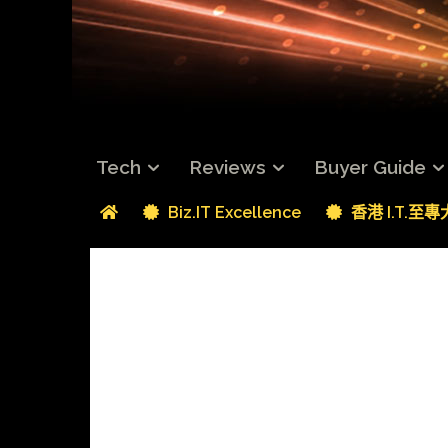
Tech
Reviews
Buyer Guide
Biz.IT Excellence
香港 I.T.至