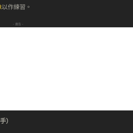
像
以作練習。
- 廣告 -
上手）