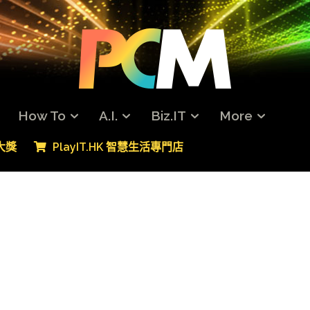
How To
A.I.
Biz.IT
More
專大獎
PlayIT.HK 智慧生活專門店