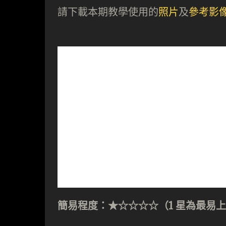
請下載本期教學使用的
照片
及
參考影
簡易程度：★☆☆☆☆（1 星為最易