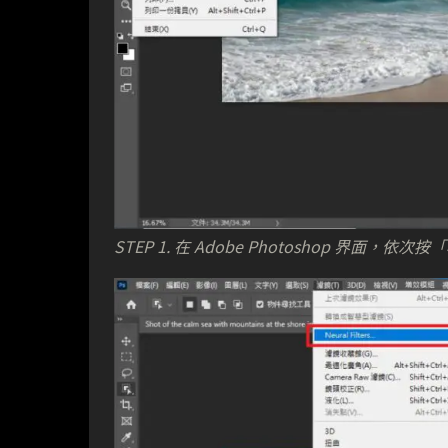
STEP 1. 在 Adobe Photoshop 界面