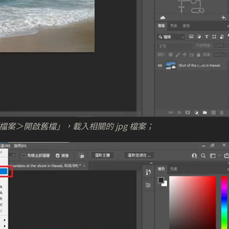
，依次按「檔案＞開啟舊檔」，載入相關的 jpg 檔案；