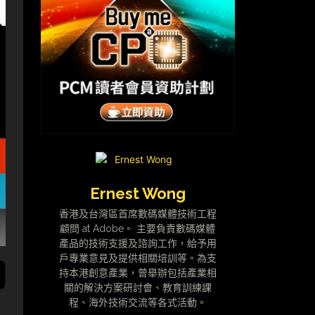
Ernest Wong
香港及台灣區首席數碼媒體技術工程
顧問 at Adobe。 主要負責數碼媒體
產品的技術支援及諮詢工作，給予用
戶專業意見及提供相關培訓等。為支
持本港創意產業，曾舉辦包括產業相
關的解決方案研討會、教育訓練課
程、海外技術交流等各式活動。